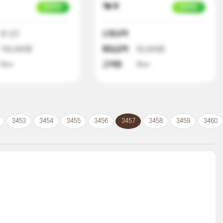
7달 전
입금완료
입금완료
외 2건
신청내역
150,000원
매입금액
50,000원
박**
고객명
박**
3453
3454
3455
3456
3457
3458
3459
3460