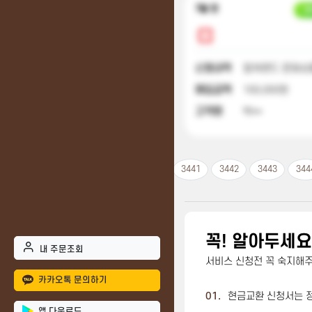
7달 전
입
신청내역
컬쳐랜드 문화상품
매입금액
100,000원
고객명
박**
3441
3442
3443
344
꼭! 알아두세요
내 주문조회
서비스 신청전 꼭 숙지해
카카오톡 문의하기
01.
현금교환 신청서는 
앱 다운로드