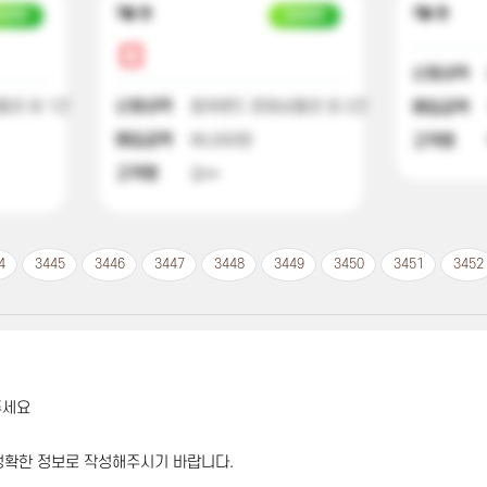
7달 전
7달 전
금완료
입금완료
신청내역
권 외 1건
신청내역
컬쳐랜드 문화상품권 외 2건
매입금액
매입금액
90,000원
고객명
고객명
김**
4
3445
3446
3447
3448
3449
3450
3451
3452
주세요
정확한 정보로 작성해주시기 바랍니다.