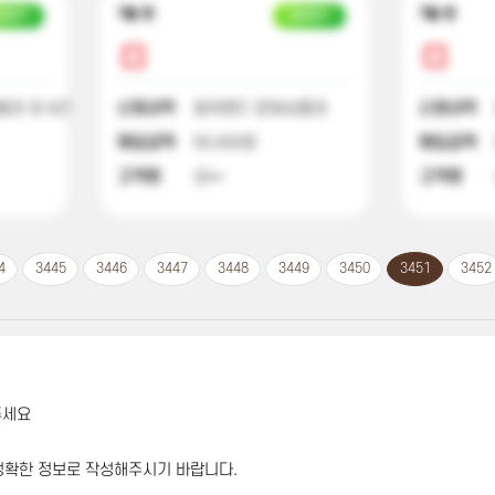
7달 전
7달 전
금대기
입금대기
권 외 9건
신청내역
컬쳐랜드 문화상품권
신청내역
매입금액
50,000원
매입금액
고객명
강**
고객명
4
3445
3446
3447
3448
3449
3450
3451
3452
주세요
정확한 정보로 작성해주시기 바랍니다.