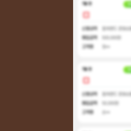
7달 전
입
신청내역
컬쳐랜드 문화상품
매입금액
500,000원
고객명
정**
7달 전
입
신청내역
컬쳐랜드 문화상
매입금액
50,000원
고객명
손**