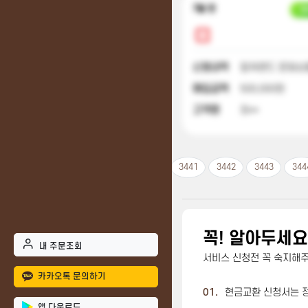
7달 전
입
신청내역
컬쳐랜드 문화상품
매입금액
500,000원
고객명
최**
3441
3442
3443
344
꼭! 알아두세요
내 주문조회
서비스 신청전 꼭 숙지해
카카오톡 문의하기
01.
현금교환 신청서는 
앱 다운로드