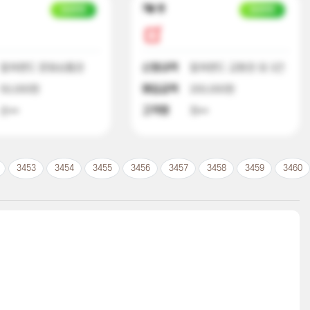
7달 전
입금완료
입금완료
컬쳐랜드 문화상품권
신청내역
컬쳐랜드 교환권 외 3건
50,000원
매입금액
200,000원
손**
고객명
최**
3453
3454
3455
3456
3457
3458
3459
3460