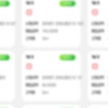
7달 전
7달 전
금완료
입금완료
권 외 9건
신청내역
컬쳐랜드 문화상품권 외 14건
신청내역
매입금액
750,000원
매입금액
고객명
최**
고객명
7달 전
7달 전
금대기
입금대기
품권
신청내역
컬쳐랜드 문화상품권 외 1건
신청내역
매입금액
80,000원
매입금액
고객명
임**
고객명