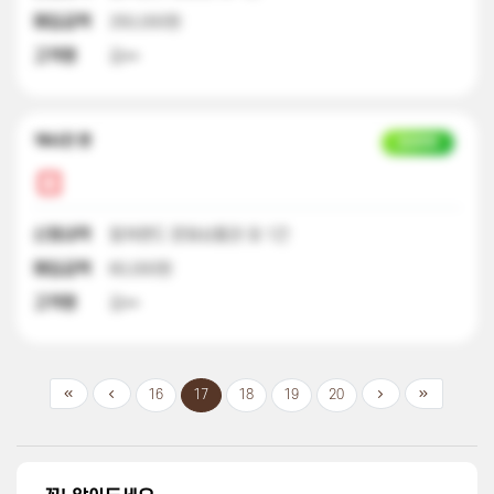
매입금액
250,000원
고객명
김**
18시간 전
입금완료
신청내역
컬쳐랜드 문화상품권 외 1건
매입금액
60,000원
고객명
김**
16
17
18
19
20