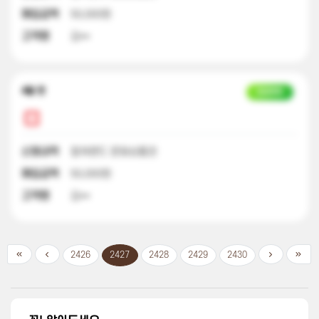
매입금액
50,000원
고객명
김**
4달 전
입금완료
신청내역
컬쳐랜드 문화상품권
매입금액
50,000원
고객명
김**
2426
2427
2428
2429
2430