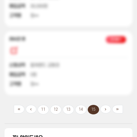
매입금액
30,000원
고객명
정**
23시간 전
처리불가
신청내역
컬쳐랜드 교환권
매입금액
0원
고객명
정**
11
12
13
14
15